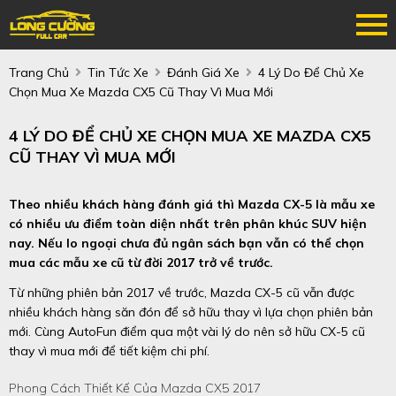
Trang Chủ
Tin Tức Xe
Đánh Giá Xe
4 Lý Do Để Chủ Xe
Chọn Mua Xe Mazda CX5 Cũ Thay Vì Mua Mới
4 LÝ DO ĐỂ CHỦ XE CHỌN MUA XE MAZDA CX5
CŨ THAY VÌ MUA MỚI
Theo nhiều khách hàng đánh giá thì Mazda CX-5 là mẫu xe
có nhiều ưu điểm toàn diện nhất trên phân khúc SUV hiện
nay. Nếu lo ngoại chưa đủ ngân sách bạn vẫn có thể chọn
mua các mẫu xe cũ từ đời 2017 trở về trước.
Từ những phiên bản 2017 về trước, Mazda CX-5 cũ vẫn được
nhiều khách hàng săn đón để sở hữu thay vì lựa chọn phiên bản
mới. Cùng AutoFun điểm qua một vài lý do nên sở hữu CX-5 cũ
thay vì mua mới để tiết kiệm chi phí.
Phong Cách Thiết Kế Của Mazda CX5 2017