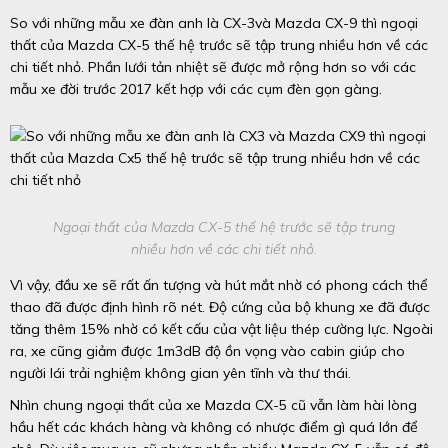
So với những mẫu xe đàn anh là CX-3và Mazda CX-9 thì ngoại
thất của Mazda CX-5 thế hệ trước sẽ tập trung nhiều hơn về các
chi tiết nhỏ. Phần lưới tản nhiệt sẽ được mở rộng hơn so với các
mẫu xe đời trước 2017 kết hợp với các cụm đèn gọn gàng.
Ngoại thất của Mazda CX-5 thế hệ trước sẽ tập trung
nhiều hơn về các chi tiết nhỏ.
Vì vậy, đầu xe sẽ rất ấn tượng và hút mắt nhờ có phong cách thể
thao đã được định hình rõ nét. Độ cứng của bộ khung xe đã được
tăng thêm 15% nhờ có kết cấu của vật liệu thép cường lực. Ngoài
ra, xe cũng giảm được 1m3dB độ ồn vọng vào cabin giúp cho
người lái trải nghiệm không gian yên tĩnh và thư thái.
Nhìn chung ngoại thất của xe Mazda CX-5 cũ vẫn làm hài lòng
hầu hết các khách hàng và không có nhược điểm gì quá lớn để