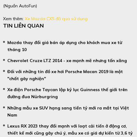
(Nguồn AutoFun)
Xem thêm:
Xe Mazda CX5 đã qua sử dụng
TIN LIÊN QUAN
Mazda thay đổi giá bán áp dụng cho khách mua xe từ
tháng 10
Chevrolet Cruze LTZ 2014 - xe mạnh mẽ nhưng tốn xăng
Đối với những tín đồ xe hơi Porsche Macan 2019 là một
"chất gây nghiện"
Xe điện Porsche Taycan lập kỷ lục Guinness thế giới trên
đường đua Nürburgring
Những mẫu xe SUV hạng sang tiền tỷ mới ra mắt tại Việt
Nam
Lexus RX 2023 thay đổi mạnh với loạt cải tiến ở động cơ,
thiết kế mới cũng gây chú ý, mẫu xe có giá dự kiến từ 3,6 tỷ