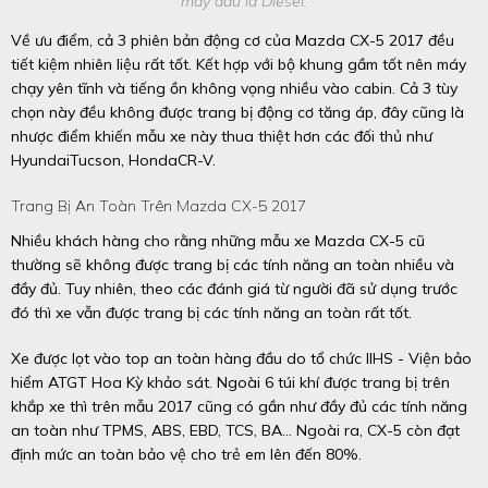
máy dầu là Diesel.
Về ưu điểm, cả 3 phiên bản động cơ của Mazda CX-5 2017 đều
tiết kiệm nhiên liệu rất tốt. Kết hợp với bộ khung gầm tốt nên máy
chạy yên tĩnh và tiếng ồn không vọng nhiều vào cabin. Cả 3 tùy
chọn này đều không được trang bị động cơ tăng áp, đây cũng là
nhược điểm khiến mẫu xe này thua thiệt hơn các đối thủ như
HyundaiTucson, Honda
CR-V.
Trang Bị An Toàn Trên Mazda CX-5 2017
Nhiều khách hàng cho rằng những mẫu xe Mazda CX-5 cũ
thường sẽ không được trang bị các tính năng an toàn nhiều và
đầy đủ. Tuy nhiên, theo các đánh giá từ người đã sử dụng trước
đó thì xe vẫn được trang bị các tính năng an toàn rất tốt.
Xe được lọt vào top an toàn hàng đầu do tổ chức IIHS - Viện bảo
hiểm ATGT Hoa Kỳ khảo sát. Ngoài 6 túi khí được trang bị trên
khắp xe thì trên mẫu 2017 cũng có gần như đầy đủ các tính năng
an toàn như TPMS, ABS, EBD, TCS, BA… Ngoài ra, CX-5 còn đạt
định mức an toàn bảo vệ cho trẻ em lên đến 80%.