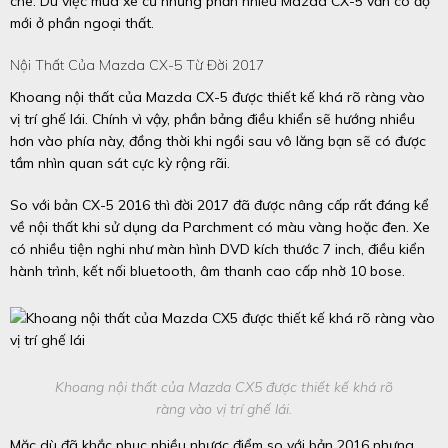
chê. Dù việc mua xe cũ nhưng phần nhiều Mazda CX-5 vẫn có độ
mới ở phần ngoại thất.
Nội Thất Của Mazda CX-5 Từ Đời 2017
Khoang nội thất của Mazda CX-5 được thiết kế khá rõ ràng vào
vị trí ghế lái. Chính vì vậy, phần bảng điều khiển sẽ hướng nhiều
hơn vào phía này, đồng thời khi ngồi sau vô lăng bạn sẽ có được
tầm nhìn quan sát cực kỳ rộng rãi.
So với bản CX-5 2016 thì đời 2017 đã được nâng cấp rất đáng kể
về nội thất khi sử dụng da Parchment có màu vàng hoặc đen. Xe
có nhiều tiện nghi như màn hình DVD kích thước 7 inch, điều kiển
hành trình, kết nối bluetooth, âm thanh cao cấp nhờ 10 bose.
Khoang nội thất của Mazda CX5 được thiết kế khá rõ
ràng vào vị trí ghế lái.
Mặc dù đã khắc phục nhiều nhược điểm so với bản 2016 nhưng