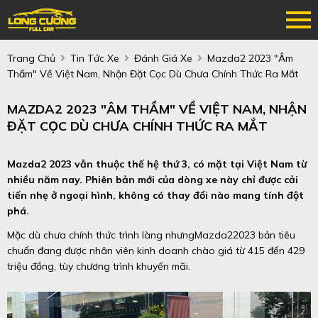
Trang Chủ
Tin Tức Xe
Đánh Giá Xe
Mazda2 2023 "âm
Thầm" Về Việt Nam, Nhận Đặt Cọc Dù Chưa Chính Thức Ra Mắt
MAZDA2 2023 "ÂM THẦM" VỀ VIỆT NAM, NHẬN
ĐẶT CỌC DÙ CHƯA CHÍNH THỨC RA MẮT
Mazda2 2023 vẫn thuộc thế hệ thứ 3, có mặt tại Việt Nam từ
nhiều năm nay. Phiên bản mới của dòng xe này chỉ được cải
tiến nhẹ ở ngoại hình, không có thay đổi nào mang tính đột
phá.
Mặc dù chưa chính thức trình làng nhưngMazda22023 bản tiêu
chuẩn đang được nhân viên kinh doanh chào giá từ 415 đến 429
triệu đồng, tùy chương trình khuyến mãi.