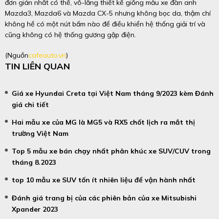
đơn giản nhất có thể, vô-lăng thiết kế giống mẫu xe đàn anh
Mazda3, Mazda6 và Mazda CX-5 nhưng không bọc da, thậm chí
không hề có một nút bấm nào để điều khiển hệ thống giải trí và
cũng không có hệ thống gương gập điện.
(Nguồn
cafeauto.vn
)
TIN LIÊN QUAN
Giá xe Hyundai Creta tại Việt Nam tháng 9/2023 kèm Đánh
giá chi tiết
Hai mẫu xe của MG là MG5 và RX5 chốt lịch ra mắt thị
trường Việt Nam
Top 5 mẫu xe bán chạy nhất phân khúc xe SUV/CUV trong
tháng 8.2023
top 10 mẫu xe SUV tốn ít nhiên liệu để vận hành nhất
Đánh giá trang bị của các phiên bản của xe Mitsubishi
Xpander 2023