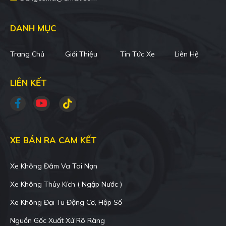
DANH MỤC
Trang Chủ
Giới Thiệu
Tin Tức Xe
Liên Hệ
LIÊN KẾT
XE BÁN RA CAM KẾT
Xe Không Đâm Va Tai Nạn
Xe Không Thủy Kích ( Ngập Nước )
Xe Không Đại Tu Động Cơ, Hộp Số
Nguồn Gốc Xuất Xứ Rõ Ràng