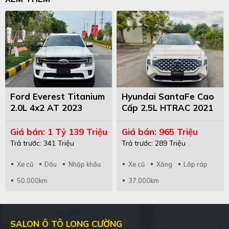
Ford Everest Titanium
Hyundai SantaFe Cao
2.0L 4x2 AT 2023
Cấp 2.5L HTRAC 2021
Trắng/Kem
Trắng/Nâu
Giá bán: 1 Tỷ 139 Triệu
Giá bán: 965 Triệu
Trả trước: 341 Triệu
Trả trước: 289 Triệu
Xe cũ
Dầu
Nhập khẩu
Xe cũ
Xăng
Lắp ráp
50.000km
37.000km
SALON Ô TÔ LONG CƯỜNG