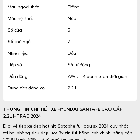
Màu ngoại thất:
Trắng
Màu nội thất:
Nâu
Số cửa:
5
Số chỗ ngồi:
7
Nhiên liệu:
Dầu
Hộp số:
Số tự động
Dẫn động:
AWD - 4 bánh toàn thời gian
Dung tích động cơ:
2.2 L
THÔNG TIN CHI TIẾT XE HYUNDAI SANTAFE CAO CẤP
2.2L HTRAC 2024
E lai vê tiep xe dep hot hit. Sataphe full dau sx 2024 duy nhât
tại hai phòng sieu dep luot 3v zin full hãng..cbh chinh’ hãng đến
2029 B.ank 70% … d.a’ gop’ 4xy co xe .. #