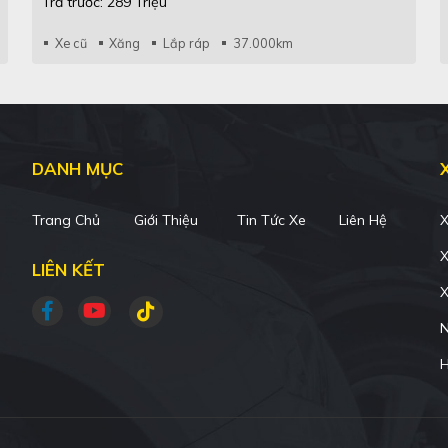
Trả trước: 289 Triệu
Xe cũ
Xăng
Lắp ráp
37.000km
DANH MỤC
Trang Chủ
Giới Thiệu
Tin Tức Xe
Liên Hệ
X
X
LIÊN KẾT
X
N
H