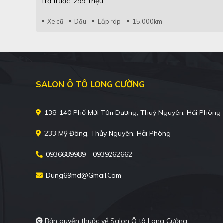
Trả trước: 299 Triệu
Xe cũ
Dầu
Lắp ráp
15.000km
SALON Ô TÔ LONG CƯỜNG
138-140 Phố Mới Tân Dương, Thuỷ Nguyên, Hải Phòng
233 Mỹ Đông, Thủy Nguyên, Hải Phòng
0936689989 - 0939262662
Dung69md@gmail.com
Bản quyền thuộc về Salon Ô tô Long Cường