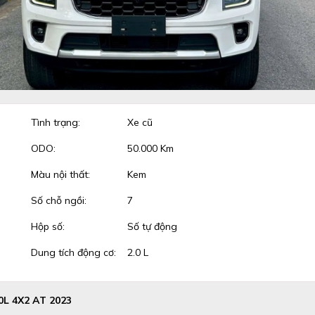
Tình trạng:
Xe cũ
ODO:
50.000 Km
Màu nội thất:
Kem
Số chỗ ngồi:
7
Hộp số:
Số tự động
Dung tích động cơ:
2.0 L
L 4X2 AT 2023