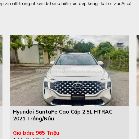
p zin alll trang nt kem bơ sieu hiêm. xe dep keng.. Iu ib e zai Ai có
Hyundai SantaFe Cao Cấp 2.5L HTRAC
2021 Trắng/Nâu
Giá bán: 965 Triệu