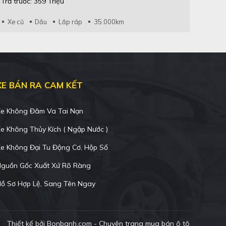
Trả trước: 359 Triệu
Xe cũ
Dầu
Lắp ráp
35.000km
XE BÁN RA CAM KẾT
e Không Đâm Va Tai Nạn
e Không Thủy Kích ( Ngập Nước )
e Không Đại Tu Động Cơ, Hộp Số
guồn Gốc Xuất Xứ Rõ Ràng
ồ Sơ Hợp Lệ, Sang Tên Ngay
Thiết kế bởi
Bonbanh.com - Chuyên trang mua bán ô tô