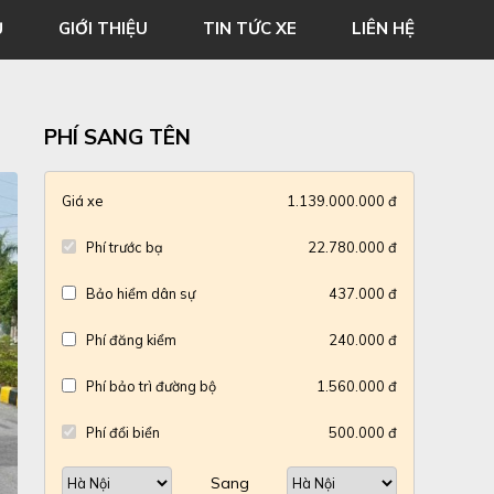
Ủ
GIỚI THIỆU
TIN TỨC XE
LIÊN HỆ
PHÍ SANG TÊN
Giá xe
1.139.000.000 đ
Phí trước bạ
22.780.000 đ
Bảo hiểm dân sự
437.000 đ
Phí đăng kiểm
240.000 đ
Phí bảo trì đường bộ
1.560.000 đ
Phí đổi biển
500.000 đ
Sang