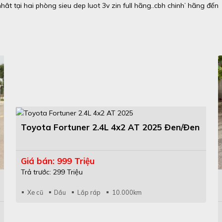
nhât tại hai phòng sieu dep luot 3v zin full hãng..cbh chinh’ hãng đến
Toyota Fortuner 2.4L 4x2 AT 2025 Đen/Đen
Giá bán: 999 Triệu
Trả trước: 299 Triệu
Xe cũ
Dầu
Lắp ráp
10.000km