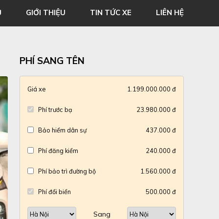
Ủ
GIỚI THIỆU
TIN TỨC XE
LIÊN HỆ
PHÍ SANG TÊN
Giá xe
1.199.000.000 đ
Phí trước bạ
23.980.000 đ
Bảo hiểm dân sự
437.000 đ
Phí đăng kiểm
240.000 đ
Phí bảo trì đường bộ
1.560.000 đ
Phí đổi biển
500.000 đ
Sang