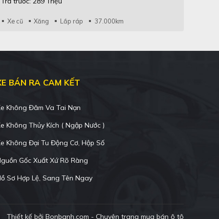
Trả trước: 289 Triệu
Xe cũ
Xăng
Lắp ráp
37.000km
XE BÁN RA CAM KẾT
e Không Đâm Va Tai Nạn
e Không Thủy Kích ( Ngập Nước )
e Không Đại Tu Động Cơ, Hộp Số
guồn Gốc Xuất Xứ Rõ Ràng
ồ Sơ Hợp Lệ, Sang Tên Ngay
Thiết kế bởi
Bonbanh.com - Chuyên trang mua bán ô tô