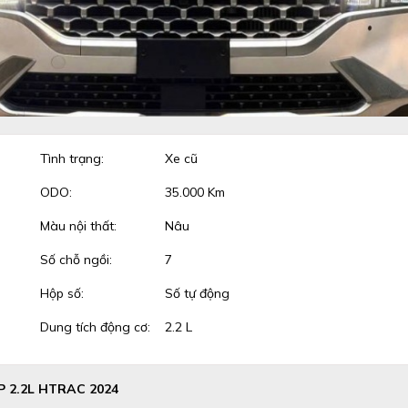
Tình trạng:
Xe cũ
ODO:
35.000 Km
Màu nội thất:
Nâu
Số chỗ ngồi:
7
Hộp số:
Số tự động
Dung tích động cơ:
2.2 L
 2.2L HTRAC 2024