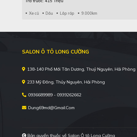
Trả trước: 415 Triệu
Xe cũ
Dầu
Lắp ráp
9.000km
SALON Ô TÔ LONG CƯỜNG
138-140 Phố Mới Tân Dương, Thuỷ Nguyên, Hải Phòng
233 Mỹ Đông, Thủy Nguyên, Hải Phòng
0936689989 - 0939262662
Dung69md@gmail.com
Bản quyền thuộc về Salon Ô tô Long Cường