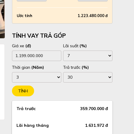
Ước tính
1.223.480.000 đ
TÍNH VAY TRẢ GÓP
Giá xe
(đ)
Lãi suất
(%)
Thời gian
(Năm)
Trả trước
(%)
TÍNH
Trả trước
359.700.000 đ
Lãi hàng tháng
1.631.972 đ