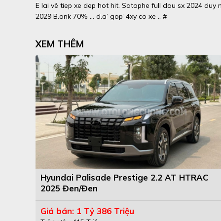
E lai vê tiep xe dep hot hit. Sataphe full dau sx 2024 duy 
2029 B.ank 70% … d.a’ gop’ 4xy co xe .. #
XEM THÊM
Hyundai Palisade Prestige 2.2 AT HTRAC
2025 Đen/Đen
Giá bán: 1 Tỷ 386 Triệu