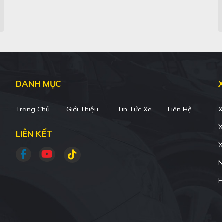
DANH MỤC
Trang Chủ
Giới Thiệu
Tin Tức Xe
Liên Hệ
X
X
LIÊN KẾT
X
N
H