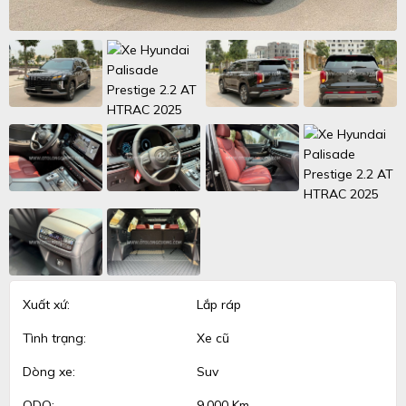
Xuất xứ:
Lắp ráp
Tình trạng:
Xe cũ
Dòng xe:
Suv
ODO:
9.000 Km