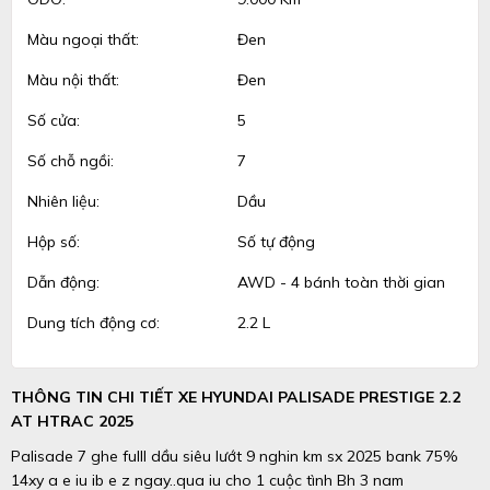
Màu ngoại thất:
Đen
Màu nội thất:
Đen
Số cửa:
5
Số chỗ ngồi:
7
Nhiên liệu:
Dầu
Hộp số:
Số tự động
Dẫn động:
AWD - 4 bánh toàn thời gian
Dung tích động cơ:
2.2 L
THÔNG TIN CHI TIẾT XE HYUNDAI PALISADE PRESTIGE 2.2
AT HTRAC 2025
Palisade 7 ghe fulll dầu siêu lướt 9 nghin km sx 2025 bank 75%
14xy a e iu ib e z ngay..qua iu cho 1 cuộc tình Bh 3 nam