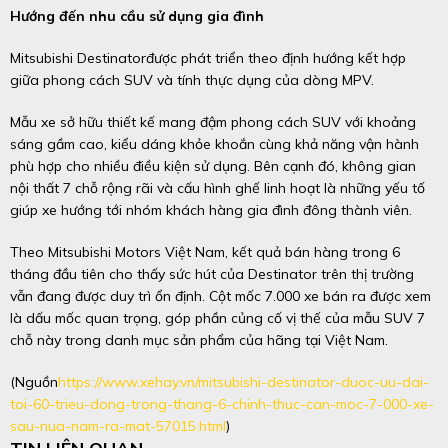
Hướng đến nhu cầu sử dụng gia đình
Mitsubishi Destinatorđược phát triển theo định hướng kết hợp
giữa phong cách SUV và tính thực dụng của dòng MPV.
Mẫu xe sở hữu thiết kế mang đậm phong cách SUV với khoảng
sáng gầm cao, kiểu dáng khỏe khoắn cùng khả năng vận hành
phù hợp cho nhiều điều kiện sử dụng. Bên cạnh đó, không gian
nội thất 7 chỗ rộng rãi và cấu hình ghế linh hoạt là những yếu tố
giúp xe hướng tới nhóm khách hàng gia đình đông thành viên.
Theo Mitsubishi Motors Việt Nam, kết quả bán hàng trong 6
tháng đầu tiên cho thấy sức hút của Destinator trên thị trường
vẫn đang được duy trì ổn định. Cột mốc 7.000 xe bán ra được xem
là dấu mốc quan trọng, góp phần củng cố vị thế của mẫu SUV 7
chỗ này trong danh mục sản phẩm của hãng tại Việt Nam.
(Nguồn
https://www.xehay.vn/mitsubishi-destinator-duoc-uu-dai-
toi-60-trieu-dong-trong-thang-6-chinh-thuc-can-moc-7-000-xe-
sau-nua-nam-ra-mat-57015.html
)