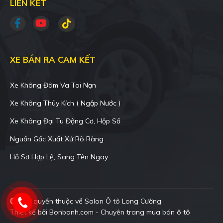
LIÊN KẾT
XE BÁN RA CAM KẾT
Xe Không Đâm Va Tai Nạn
Xe Không Thủy Kích ( Ngập Nước )
Xe Không Đại Tu Động Cơ, Hộp Số
Nguồn Gốc Xuất Xứ Rõ Ràng
Hồ Sơ Hợp Lệ, Sang Tên Ngay
Bản quyền thuộc về Salon Ô tô Long Cường
Thiết kế bởi
Bonbanh.com - Chuyên trang mua bán ô tô