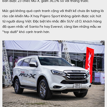
bán được 23 chiếc Mu-X, giảm 36,1% so với tháng trước.
Mức giá không quá cạnh tranh cộng với thiết kế chưa ấn tượng là
rào cản khiến Mu-X hay Pajero Sport không giành được sức hút
từ người dùng Việt. Đặc biệt khi nhắc đến SUV cỡ D, khách hàng
đã quen nhắc về Santa Fe hay Everest, càng làm những mẫu xe
"top dưới" khó cạnh tranh hơn.