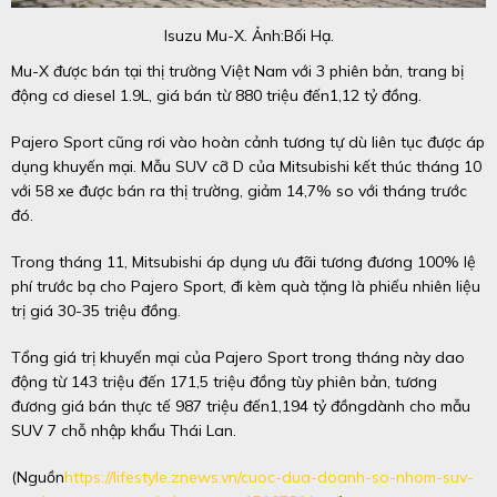
Isuzu Mu-X. Ảnh:Bối Hạ.
Mu-X được bán tại thị trường Việt Nam với 3 phiên bản, trang bị
động cơ diesel 1.9L, giá bán từ 880 triệu đến
1,12 tỷ đồng
.
Pajero Sport cũng rơi vào hoàn cảnh tương tự dù liên tục được áp
dụng khuyến mại. Mẫu SUV cỡ D của Mitsubishi kết thúc tháng 10
với 58 xe được bán ra thị trường, giảm 14,7% so với tháng trước
đó.
Trong tháng 11, Mitsubishi áp dụng ưu đãi tương đương 100% lệ
phí trước bạ cho Pajero Sport, đi kèm quà tặng là phiếu nhiên liệu
trị giá 30-35 triệu đồng.
Tổng giá trị khuyến mại của Pajero Sport trong tháng này dao
động từ 143 triệu đến 171,5 triệu đồng tùy phiên bản, tương
đương giá bán thực tế 987 triệu đến
1,194 tỷ đồng
dành cho mẫu
SUV 7 chỗ nhập khẩu Thái Lan.
(Nguồn
https://lifestyle.znews.vn/cuoc-dua-doanh-so-nhom-suv-