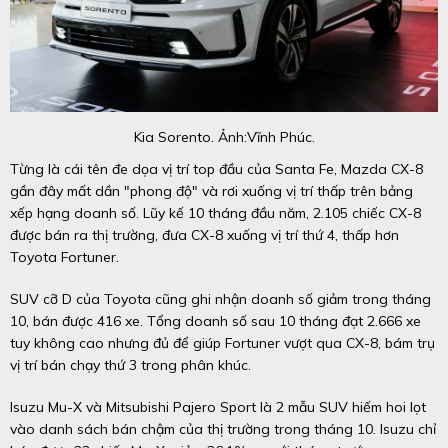
Kia Sorento. Ảnh:Vĩnh Phúc.
Từng là cái tên đe dọa vị trí top đầu của Santa Fe, Mazda CX-8
gần đây mất dần "phong độ" và rơi xuống vị trí thấp trên bảng
xếp hạng doanh số. Lũy kế 10 tháng đầu năm, 2.105 chiếc CX-8
được bán ra thị trường, đưa CX-8 xuống vị trí thứ 4, thấp hơn
Toyota Fortuner.
SUV cỡ D của Toyota cũng ghi nhận doanh số giảm trong tháng
10, bán được 416 xe. Tổng doanh số sau 10 tháng đạt 2.666 xe
tuy không cao nhưng đủ để giúp Fortuner vượt qua CX-8, bám trụ
vị trí bán chạy thứ 3 trong phân khúc.
Isuzu Mu-X và Mitsubishi Pajero Sport là 2 mẫu SUV hiếm hoi lọt
vào danh sách bán chậm của thị trường trong tháng 10. Isuzu chỉ