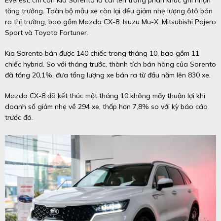
Everest, chỉ còn Kia Sorento là cái tên trong phân khúc ghi nhận
tăng trưởng. Toàn bộ mẫu xe còn lại đều giảm nhẹ lượng ôtô bán
ra thị trường, bao gồm Mazda CX-8, Isuzu Mu-X, Mitsubishi Pajero
Sport và Toyota Fortuner.
Kia Sorento bán được 140 chiếc trong tháng 10, bao gồm 11
chiếc hybrid. So với tháng trước, thành tích bán hàng của Sorento
đã tăng 20,1%, đưa tổng lượng xe bán ra từ đầu năm lên 830 xe.
Mazda CX-8 đã kết thúc một tháng 10 không mấy thuận lợi khi
doanh số giảm nhẹ về 294 xe, thấp hơn 7,8% so với kỳ báo cáo
trước đó.