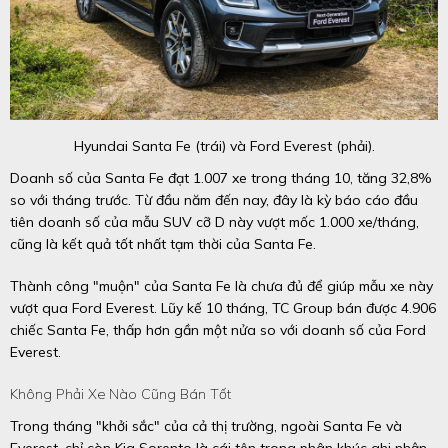
Hyundai Santa Fe (trái) và Ford Everest (phải).
Doanh số của Santa Fe đạt 1.007 xe trong tháng 10, tăng 32,8%
so với tháng trước. Từ đầu năm đến nay, đây là kỳ báo cáo đầu
tiên doanh số của mẫu SUV cỡ D này vượt mốc 1.000 xe/tháng,
cũng là kết quả tốt nhất tạm thời của Santa Fe.
Thành công "muộn" của Santa Fe là chưa đủ để giúp mẫu xe này
vượt qua Ford Everest. Lũy kế 10 tháng, TC Group bán được 4.906
chiếc Santa Fe, thấp hơn gần một nửa so với doanh số của Ford
Everest.
Không Phải Xe Nào Cũng Bán Tốt
Trong tháng "khởi sắc" của cả thị trường, ngoài Santa Fe và