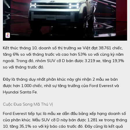
Kết thúc tháng 10, doanh số thị trường xe Việt đạt 38.761 chiếc,
tăng 6% so với tháng trước và cao hơn 53% so với cùng kỳ năm
ngoái. Trong đó, nhóm SUV cỡ D bán được 3.219 xe, tăng 19,3%
so với tháng trước đó.
Đây là tháng duy nhất phân khúc này ghi nhận 2 mẫu xe bán
được hơn 1.000 chiếc, nhờ sự tăng trưởng của Ford Everest và
Hyundai Santa Fe.
Cuộc Đua Song Mã Thú Vị
Ford Everest tiếp tục là mẫu xe dẫn đầu bảng xếp hạng doanh số
của phân khúc. Mẫu SUV cỡ D này bán được 1.281 xe trong tháng
10, tăng 35,1% so với kỳ báo cáo trước đó. Đây cũng là kết quả