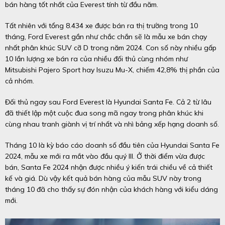
bán hàng tốt nhất của Everest tính từ đầu năm.
Tất nhiên với tổng 8.434 xe được bán ra thị trường trong 10
tháng, Ford Everest gần như chắc chắn sẽ là mẫu xe bán chạy
nhất phân khúc SUV cỡ D trong năm 2024. Con số này nhiều gấp
10 lần lượng xe bán ra của nhiều đối thủ cùng nhóm như
Mitsubishi Pajero Sport hay Isuzu Mu-X, chiếm 42,8% thị phần của
cả nhóm.
Đối thủ ngay sau Ford Everest là Hyundai Santa Fe. Cả 2 từ lâu
đã thiết lập một cuộc đua song mã ngay trong phân khúc khi
cùng nhau tranh giành vị trí nhất và nhì bảng xếp hạng doanh số.
Tháng 10 là kỳ báo cáo doanh số đầu tiên của Hyundai Santa Fe
2024, mẫu xe mới ra mắt vào đầu quý III. Ở thời điểm vừa được
bán, Santa Fe 2024 nhận được nhiều ý kiến trái chiều về cả thiết
kế và giá. Dù vậy kết quả bán hàng của mẫu SUV này trong
tháng 10 đã cho thấy sự đón nhận của khách hàng với kiểu dáng
mới.