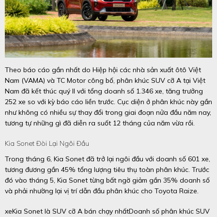
Theo báo cáo gần nhất do Hiệp hội các nhà sản xuất ôtô Việt
Nam (VAMA) và TC Motor công bố, phân khúc SUV cỡ A tại Việt
Nam đã kết thúc quý II với tổng doanh số 1.346 xe, tăng trưởng
252 xe so với kỳ báo cáo liền trước. Cục diện ở phân khúc này gần
như không có nhiều sự thay đổi trong giai đoạn nửa đầu năm nay,
tương tự những gì đã diễn ra suốt 12 tháng của năm vừa rồi.
Kia Sonet Đòi Lại Ngôi Đầu
Trong tháng 6, Kia Sonet đã trở lại ngôi đầu với doanh số 601 xe,
tương đương gần 45% tổng lượng tiêu thụ toàn phân khúc. Trước
đó vào tháng 5, Kia Sonet từng bất ngờ giảm gần 35% doanh số
và phải nhường lại vị trí dẫn đầu phân khúc cho Toyota Raize.
xeKia Sonet là SUV cỡ A bán chạy nhấtDoanh số phân khúc SUV