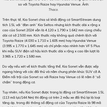
so với Toyota Raize hay Hyundai Venue. Ảnh:
Thaco.
Trên thực tế, Kia Sonet chia sẻ khối động cơ SmartStream dung
tích 1.5L với “đàn anh” Kia Seltos nhưng kích thước dài x rộng x
cao của Sonet 2024 vẫn là 4.120 x 1.790 x 1.642 mm cùng chiều
dài cơ sở 2.500 mm. Kích thước này không quá chênh lệch với
Toyota Raize (4.030 x 1.710 x 1.605 mm) hay Hyundai Venue
(3.995 x 1.770 x 1.645 mm) và chỉ phần nào nhỉnh hơn VF 5 Plus
khi mẫu SUV điện sở hữu kích thước dài x rộng x cao lần lượt là
3.965 x 1.720 x 1.580 mm.
Do vậy nếu xét về kích thước tổng thể, Kia Sonet vẫn được xếp
ngang hàng với các đối thủ và nằm chung phân khúc SUV cỡ A.
Điểm nổi trội của Sonet so với Raize hay Venue có lẽ nằm ở “số
chấm” trong động cơ.
Tuy nhiên, nếu Kia Sonet được trang bị động cơ SmartStream 1.5L
(113 mã lực/144 Nm) thì động cơ trên 2 mẫu xe đối thủ lại là loại
tăng áp, trong đó thông số động cơ của Toyota Raize là 98 mã