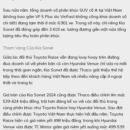
Sau nửa năm, tổng doanh số phân khúc SUV cỡ A tại Việt Nam
(không bao gồm VF 5 Plus do VinFast không công khai doanh số
chi tiết) đang tạm thời ở mức 6.901 xe. Trong số này, chỉ riêng Kia
Sonet đã đóng góp đến 3.419 xe, tương đương gần một nửa tổng
lượng tiêu thụ toàn phân khúc.
Tham Vọng Của Kia Sonet
Giữa lúc đối thủ Toyota Raize vẫn đang loay hoay trên đường
đua doanh số với phiên bản cũ còn Hyundai Venue chỉ vừa ra mắt
trong thời gian ngắn, Kia Sonet đã được Thaco giới thiệu thế hệ
tiếp theo đến khách hàng Việt Nam với nhiều nâng cấp ở ngoại
thất và trang bị.
Giá bán của Kia Sonet 2024 cũng được Thaco điều chỉnh lên mức
539-624 triệu đồng, trội hơn đáng kể so với các đối thủ trong
cùng phân khúc như Toyota Raize hay Hyundai Venue. Sau đợt
điều chỉnh được Toyota Việt Nam thực hiện hồi đầu năm, Toyota
Raize hiện có giá niêm yết 498 triệu đồng, trong khi Hyundai
Venue vừa được TC Motor giảm giá niêm yết xuống mức 499-539