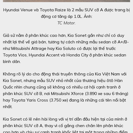
Hyundai Venue và Toyota Raize là 2 mẫu SUV cỡ A được trang bị
động cơ tăng áp 1.0L. Ảnh:
TC Motor.
Giả sử nằm ở phân khúc cao hơn, Kia Sonet gần như chỉ có duy
nhất lợi thế về giá bán, tương tự cách những mẫu sedan cỡ A+/B-
như Mitsubishi Attrage hay Kia Soluto có được lợi thế trước
Toyota Vios, Hyundai Accent và Honda City ở phân khúc sedan
bình dân.
Không rõ lý do cho động thái truyền thông của Kia Việt Nam với
Kia Sonet, nhưng mẫu SUV nhỏ nhất của thương hiệu ôtô Hàn
Quốc nhìn chung cũng sẽ không có nhiều cơ hội cạnh tranh ở
phân khúc SUV cỡ B, nơi Mitsubishi Xforce (3.890 xe sau 6 tháng)
hay Toyota Yaris Cross (3.750 xe) đang là những cái tên nổi bật
nhất.
Kia Sonet có lẽ nên hài lòng với vị trí dẫn đầu hiện tại của mình ở
phân khúc SUV cỡ A, thay vì cố gắng chen chân lên phân khúc
cao hơn và chịu sự cạnh tranh khốc liệt tại một trong những điểm