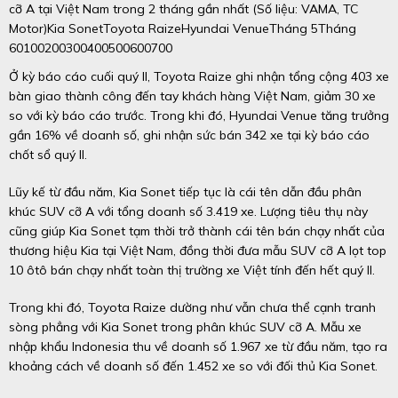
cỡ A tại Việt Nam trong 2 tháng gần nhất (Số liệu: VAMA, TC
Motor)Kia SonetToyota RaizeHyundai VenueTháng 5Tháng
60100200300400500600700
Ở kỳ báo cáo cuối quý II, Toyota Raize ghi nhận tổng cộng 403 xe
bàn giao thành công đến tay khách hàng Việt Nam, giảm 30 xe
so với kỳ báo cáo trước. Trong khi đó, Hyundai Venue tăng trưởng
gần 16% về doanh số, ghi nhận sức bán 342 xe tại kỳ báo cáo
chốt sổ quý II.
Lũy kế từ đầu năm, Kia Sonet tiếp tục là cái tên dẫn đầu phân
khúc SUV cỡ A với tổng doanh số 3.419 xe. Lượng tiêu thụ này
cũng giúp Kia Sonet tạm thời trở thành cái tên bán chạy nhất của
thương hiệu Kia tại Việt Nam, đồng thời đưa mẫu SUV cỡ A lọt top
10 ôtô bán chạy nhất toàn thị trường xe Việt tính đến hết quý II.
Trong khi đó, Toyota Raize dường như vẫn chưa thể cạnh tranh
sòng phẳng với Kia Sonet trong phân khúc SUV cỡ A. Mẫu xe
nhập khẩu Indonesia thu về doanh số 1.967 xe từ đầu năm, tạo ra
khoảng cách về doanh số đến 1.452 xe so với đối thủ Kia Sonet.