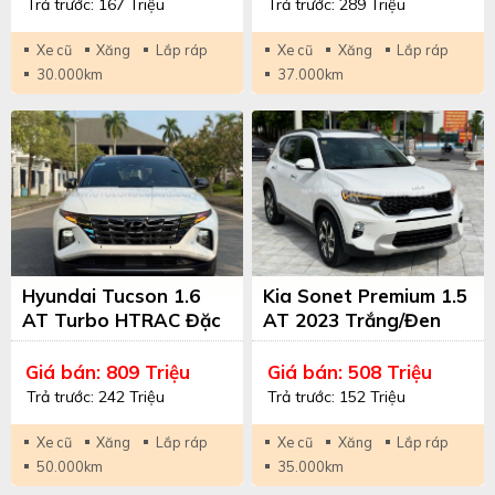
Trả trước: 167 Triệu
Trả trước: 289 Triệu
Xe cũ
Xăng
Lắp ráp
Xe cũ
Xăng
Lắp ráp
30.000km
37.000km
Hyundai Tucson 1.6
Kia Sonet Premium 1.5
AT Turbo HTRAC Đặc
AT 2023 Trắng/Đen
Biệt 2023 Trắng/Nâu
Giá bán: 809 Triệu
Giá bán: 508 Triệu
Trả trước: 242 Triệu
Trả trước: 152 Triệu
Xe cũ
Xăng
Lắp ráp
Xe cũ
Xăng
Lắp ráp
50.000km
35.000km