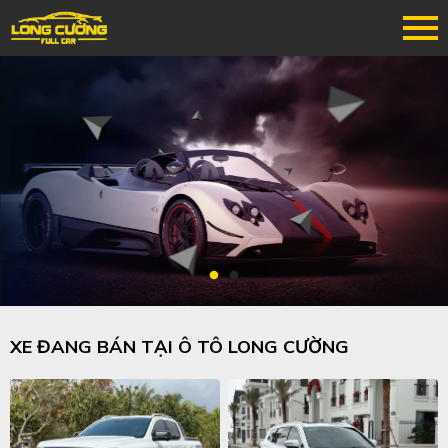
XE ĐANG BÁN TẠI Ô TÔ LONG CƯỜNG