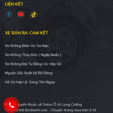
LIÊN KẾT
XE BÁN RA CAM KẾT
Xe Không Đâm Va Tai Nạn
Xe Không Thủy Kích ( Ngập Nước )
Xe Không Đại Tu Động Cơ, Hộp Số
Nguồn Gốc Xuất Xứ Rõ Ràng
Hồ Sơ Hợp Lệ, Sang Tên Ngay
Bản quyền thuộc về Salon Ô tô Long Cường
Thiết kế bởi
Bonbanh.com - Chuyên trang mua bán ô tô