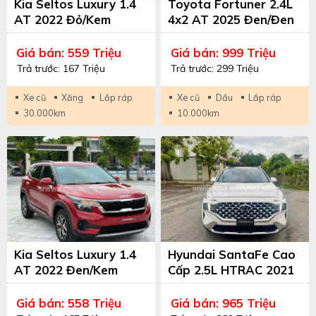
Kia Seltos Luxury 1.4
Toyota Fortuner 2.4L
AT 2022 Đỏ/Kem
4x2 AT 2025 Đen/Đen
Giá bán: 559 Triệu
Giá bán: 999 Triệu
Trả trước: 167 Triệu
Trả trước: 299 Triệu
Xe cũ
Xăng
Lắp ráp
Xe cũ
Dầu
Lắp ráp
30.000km
10.000km
Kia Seltos Luxury 1.4
Hyundai SantaFe Cao
AT 2022 Đen/Kem
Cấp 2.5L HTRAC 2021
Trắng/Nâu
Giá bán: 558 Triệu
Giá bán: 965 Triệu