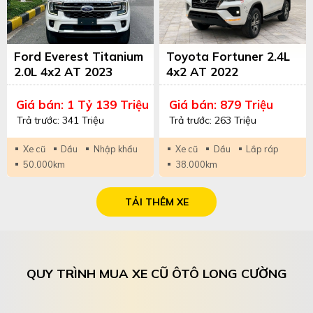
Ford Everest Titanium
Toyota Fortuner 2.4L
2.0L 4x2 AT 2023
4x2 AT 2022
Trắng/Kem
Trắng/Trắng
Giá bán: 1 Tỷ 139 Triệu
Giá bán: 879 Triệu
Trả trước: 341 Triệu
Trả trước: 263 Triệu
Xe cũ
Dầu
Nhập khẩu
Xe cũ
Dầu
Lắp ráp
50.000km
38.000km
TẢI THÊM XE
QUY TRÌNH MUA XE CŨ ÔTÔ LONG CƯỜNG