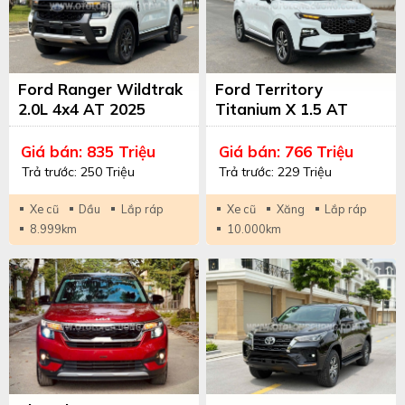
Ford Ranger Wildtrak
Ford Territory
2.0L 4x4 AT 2025
Titanium X 1.5 AT
Trắng/Đen
2023 Trắng/Nhiều Màu
Giá bán: 835 Triệu
Giá bán: 766 Triệu
Trả trước: 250 Triệu
Trả trước: 229 Triệu
Xe cũ
Dầu
Lắp ráp
Xe cũ
Xăng
Lắp ráp
8.999km
10.000km